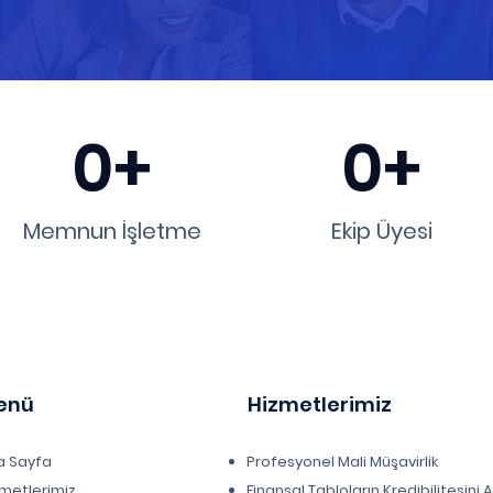
0+
0+
Memnun İşletme
Ekip Üyesi
enü
Hizmetlerimiz
a Sayfa
Profesyonel Mali Müşavirlik
metlerimiz
Finansal Tabloların Kredibilitesini 