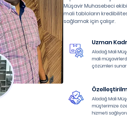
Müşavir Muhasebeci ekibi
mali tabloların kredibilit
sağlamak için çalışır.
Uzman Kad
Aladağ Mali Müş
mali müşavirlerd
çözümleri sunar
Özelleştiril
Aladağ Mali Müşa
müşterimize öze
hizmeti sağlıyor