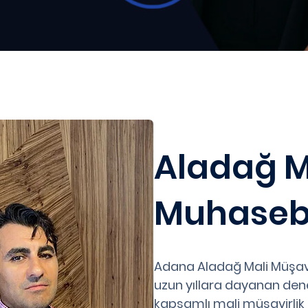
Aladağ M
Muhaseb
Adana Aladağ Mali Müşav
uzun yıllara dayanan deney
kapsamlı mali müşavirlik