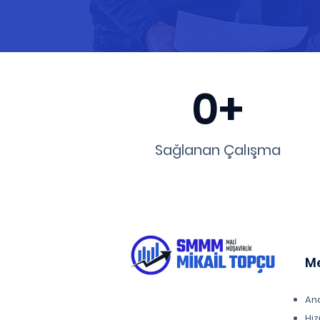
0+
Sağlanan Çalışma
M
An
Hiz