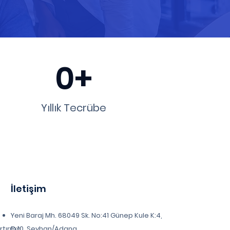
0+
Yıllık Tecrübe
İletişim
Yeni Baraj Mh. 68049 Sk. No:41 Günep Kule K:4,
Artırma
D:10, Seyhan/Adana