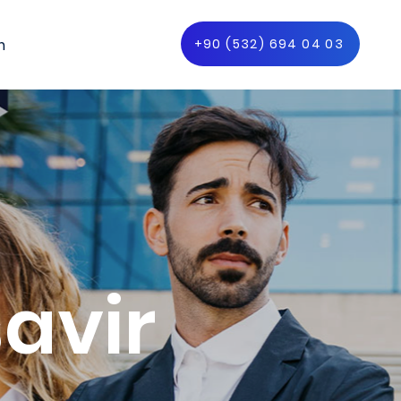
m
+90 (532) 694 04 03
avir