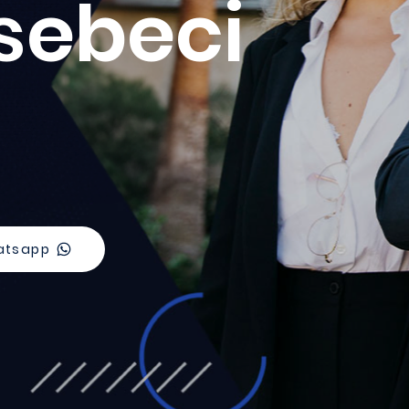
sebeci
atsapp