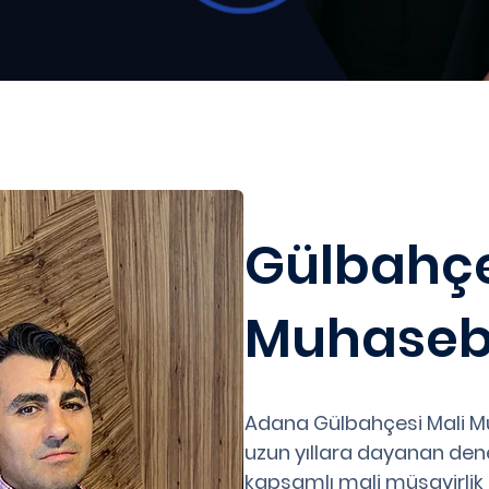
Gülbahçe
Muhaseb
Adana Gülbahçesi Mali M
uzun yıllara dayanan deney
kapsamlı mali müşavirlik 