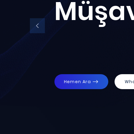
Müşav
Hemen Ara
Wh