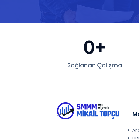
0+
Sağlanan Çalışma
M
An
Hiz