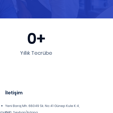
0+
Yıllık Tecrübe
İletişim
Yeni Baraj Mh. 68049 Sk. No:41 Günep Kule K:4,
Artırma
D:10, Seyhan/Adana