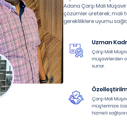
Adana Çarşı Mali Müşavir
çözümler üreterek, mali ta
gerekliliklere uyumu sağla
Uzman Kad
Çarşı Mali Müşa
müşavirlerden ol
sunar.
Özelleştiril
Çarşı Mali Müşav
müşterimize öze
hizmeti sağlıyor