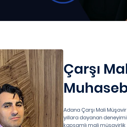
Çarşı Mal
Muhaseb
Adana Çarşı Mali Müşavir
yıllara dayanan deneyimi v
kapsamlı mali müşavirlik 