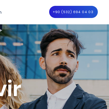
m
+90 (532) 694 04 03
ir