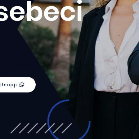
sebeci
atsapp