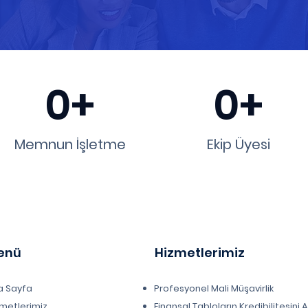
0+
0+
Memnun İşletme
Ekip Üyesi
enü
Hizmetlerimiz
a Sayfa
Profesyonel Mali Müşavirlik
metlerimiz
Finansal Tabloların Kredibilitesini 