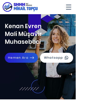
Kenan Evren
Mali Müşavir
Muhasebeci
Hemen Ara
Whatsapp