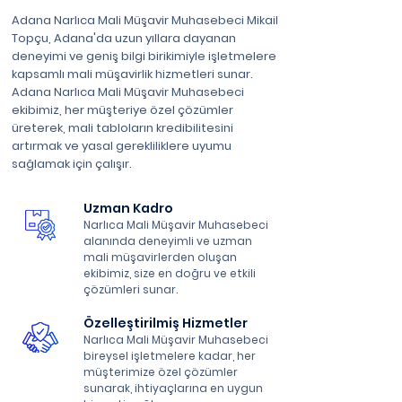
Adana Narlıca Mali Müşavir Muhasebeci Mikail
Topçu, Adana'da uzun yıllara dayanan
deneyimi ve geniş bilgi birikimiyle işletmelere
kapsamlı mali müşavirlik hizmetleri sunar.
Adana Narlıca Mali Müşavir Muhasebeci
ekibimiz, her müşteriye özel çözümler
üreterek, mali tabloların kredibilitesini
artırmak ve yasal gerekliliklere uyumu
sağlamak için çalışır.
Uzman Kadro
Narlıca Mali Müşavir Muhasebeci
alanında deneyimli ve uzman
mali müşavirlerden oluşan
ekibimiz, size en doğru ve etkili
çözümleri sunar.
Özelleştirilmiş Hizmetler
Narlıca Mali Müşavir Muhasebeci
bireysel işletmelere kadar, her
müşterimize özel çözümler
sunarak, ihtiyaçlarına en uygun