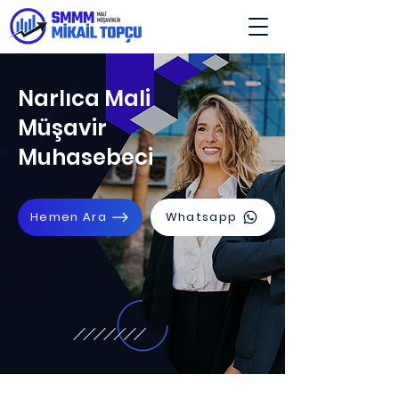
Narlıca Mali
Müşavir
Muhasebeci
Hemen Ara
Whatsapp