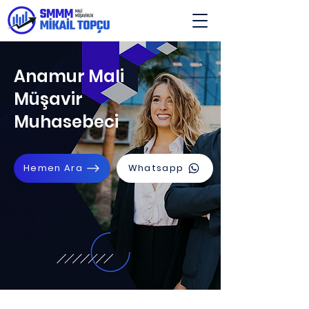
Anamur Mali
Müşavir
Muhasebeci
Hemen Ara
Whatsapp