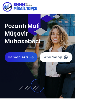
Pozantı Mali
Müşavir
Muhasebeci
Hemen Ara
Whatsapp