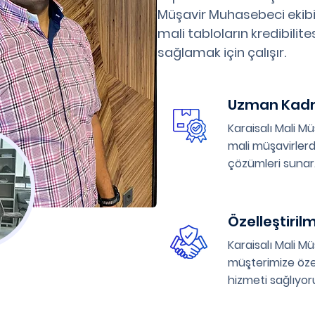
Müşavir Muhasebeci ekibi
mali tabloların kredibilit
sağlamak için çalışır.
Uzman Kad
Karaisalı Mali 
mali müşavirlerd
çözümleri sunar
Özelleştiril
Karaisalı Mali M
müşterimize öze
hizmeti sağlıyor