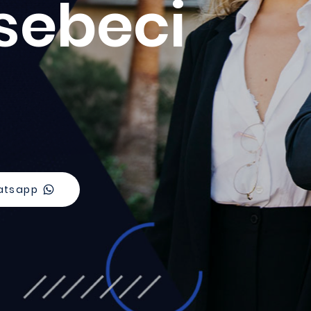
sebeci
atsapp