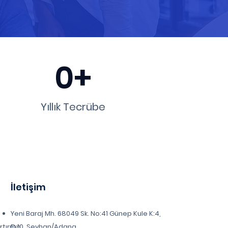
0+
Yıllık Tecrübe
İletişim
Yeni Baraj Mh. 68049 Sk. No:41 Günep Kule K:4,
Artırma
D:10, Seyhan/Adana