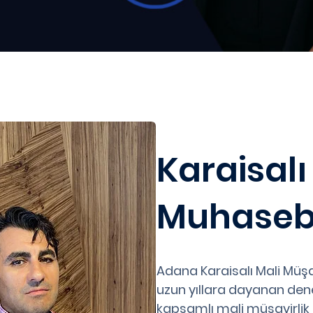
Karaisalı
Muhaseb
Adana Karaisalı Mali Müş
uzun yıllara dayanan deney
kapsamlı mali müşavirlik 