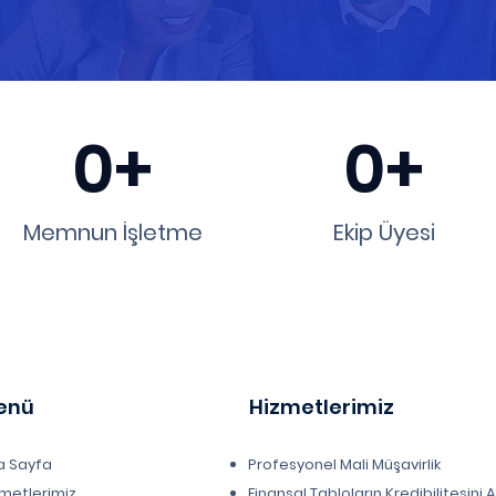
0+
0+
Memnun İşletme
Ekip Üyesi
enü
Hizmetlerimiz
a Sayfa
Profesyonel Mali Müşavirlik
metlerimiz
Finansal Tabloların Kredibilitesini 