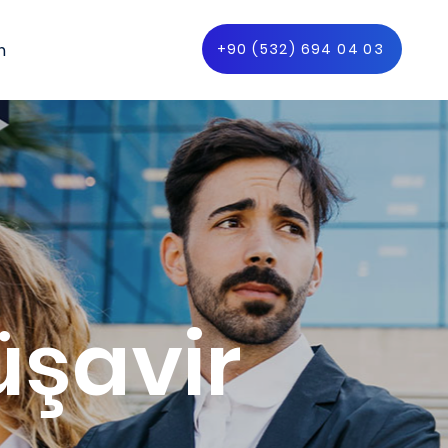
m
+90 (532) 694 04 03
üşavir