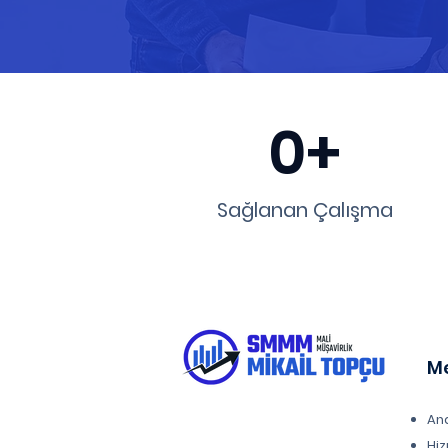
0+
Sağlanan Çalışma
M
An
Hiz