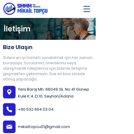
İletişim
Bize Ulaşın
Sizlere en iyi hizmeti sunabilmek için her zaman
buradayız. Sorularınız, önerileriniz veya
danışmanlık talepleriniz için bizimle iletişime
geçmekten çekinmeyin. Size en kısa sürede
dönüş yapacağız.
Yeni Baraj Mh. 68049 Sk. No:41 Günep
Kule K:4, D:10, Seyhan/Adana
+90 532 694 03 04
mikailtopcu01@gmail.com