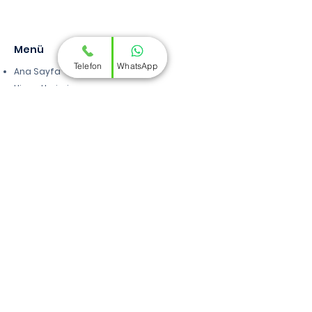
Menü
Telefon
WhatsApp
Ana Sayfa
Hizmetlerimiz
Hakkımızda
İletişim
Hizmetlerimiz
Profesyonel Mali Müşavirlik
Finansal Tabloların Kredibilitesini Artırma
Vergi ve SGK Denetimlerine Karşı Önlemler
Yabancılara Oturum ve Şirket Kurma
İşlemleri
Yapı Kooperatiflerine Hizmetler
Vergi, İdare ve İş Davalarında Danışmanlık
Zamanaşımı Borçlarının Kaldırılması