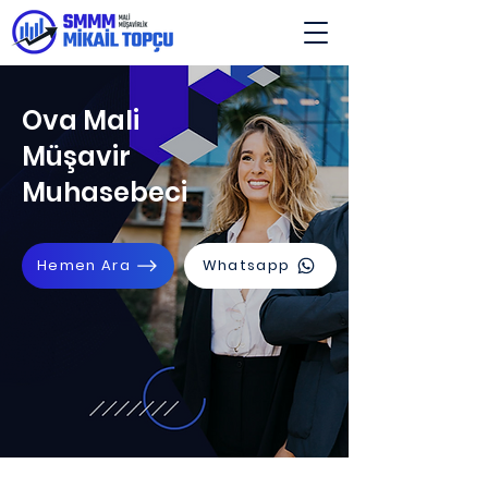
Ova Mali
Müşavir
Muhasebeci
Hemen Ara
Whatsapp